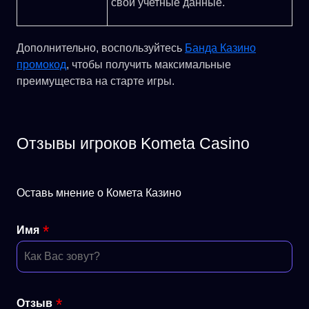
свои учетные данные.
Дополнительно, воспользуйтесь
Банда Казино
промокод
, чтобы получить максимальные
преимущества на старте игры.
Отзывы игроков Kometa Casino
Оставь мнение о Комета Казино
Имя
Отзыв