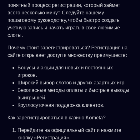
понятный процесс регистрации, который займет
всего несколько минут. Следуйте нашему
пошаговому руководству, чтобы быстро создать
учетную запись и начать играть в свои любимые
слоты.
Почему стоит зарегистрироваться? Регистрация на
сайте открывает доступ к множеству преимуществ:
Бонусы и акции для новых и постоянных
игроков.
Широкий выбор слотов и других азартных игр.
Безопасные методы оплаты и быстрые выводы
выигрышей.
Круглосуточная поддержка клиентов.
Как зарегистрироваться в казино Kometa?
Перейдите на официальный сайт и нажмите
кнопку «Регистрация».