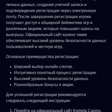
личных данных, создание учетной записи и
подтверждение регистрации через электронную
почту. После завершения регистрации игроки
получают доступ к обширной библиотеке игр и
различным акциям, которые повышают шансы на
выигрыш. Официальный сайт казино также
обеспечивает высокий уровень безопасности данных
пользователей и честную игру.
Основные преимущества регистрации:
Широкий выбор онлайн слотов.
Интуитивно понятный процесс регистрации.
Высокий уровень безопасности данных.
Разнообразные бонусы и акции.
Для успешной регистрации рекомендуется
следовать следующей инструкции:
Перейти на официальный сайт Kometa Casino.