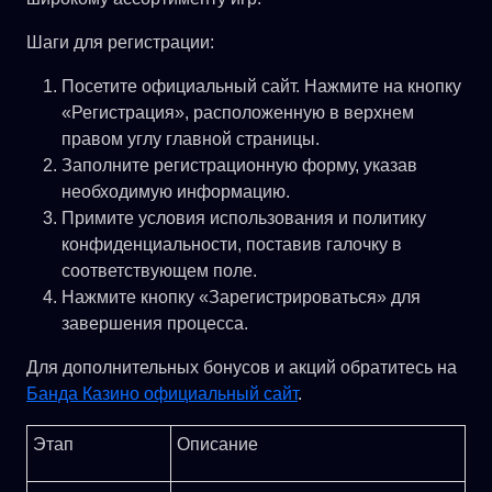
Шаги для регистрации:
Посетите официальный сайт. Нажмите на кнопку
«Регистрация», расположенную в верхнем
правом углу главной страницы.
Заполните регистрационную форму, указав
необходимую информацию.
Примите условия использования и политику
конфиденциальности, поставив галочку в
соответствующем поле.
Нажмите кнопку «Зарегистрироваться» для
завершения процесса.
Для дополнительных бонусов и акций обратитесь на
Банда Казино официальный сайт
.
Этап
Описание